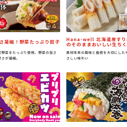
Hana-well 北海道産す
さ凝縮！野菜たっぷり餃子
のそのままおいしい生ち
産野菜をたっぷり使用。野菜の旨さ
素材本来の風味と食感を大切にした
甘さが凝縮。
さしい味わい