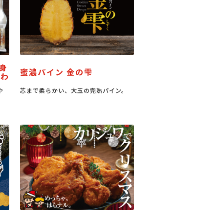
り身
蜜濃パイン 金の雫
くわ
や
芯まで柔らかい、大玉の完熟パイン。