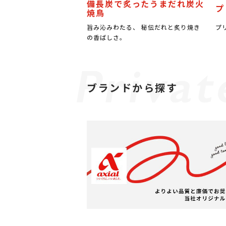
備長炭で炙ったうまだれ炭火
プ
焼鳥
旨み沁みわたる、 秘伝だれと炙り焼き
プ
の香ばしさ。
ブランドから探す