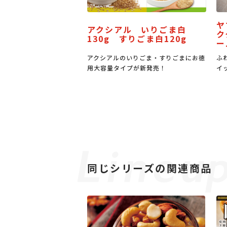
ヤマザキ サン
アクシアル いりごま白
す漬
ククリーム＆バ
130g すりごま白120g
ーム
す」の
アクシアルのいりごま・すりごまにお徳
ふわもち食感のパンに
用大容量タイプが新発売！
イップとバター風味ク
同じシリーズの関連商品