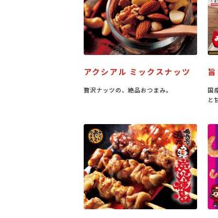
アクシアル ミックスナッツ
旨
贅沢ナッツの、絶品おつまみ。
国
と