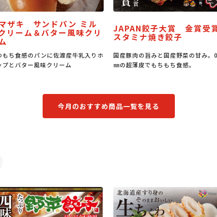
ドパン ミル
JAPAN餃子大賞 金賞受賞
ター風味クリ
うな丼の
スタミナ焼き餃子
佐渡産牛乳入りホ
国産豚肉の旨みと国産野菜の甘み。0.6
うな丼はも
リーム
㎜の超薄皮でもちもち食感。
もなる万能
今月のおすすめ商品一覧を見る