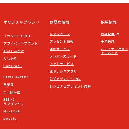
オリジナルブランド
お得な情報
採用情報
キャンペーン
新卒採用
ブランドから探す
プレゼント情報
中途採用
プライベートブランド
店頭サービス
パートナー社員・
おいしいわけ
アルバイト
メンバーズカード
だし香る
ネットサービス
Hana-well
原信ナルスアプリ
NEW CONCEPT
公式メディア・SNS
魚菜屋
レシピナビプレゼント応募
てっぱん屋
365×3
サラダライフ
Meat Deli
sweets