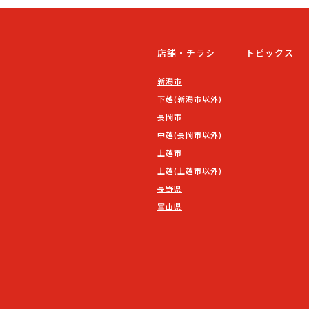
店舗・チラシ
トピックス
新潟市
下越(新潟市以外)
長岡市
中越(長岡市以外)
上越市
上越(上越市以外)
長野県
富山県