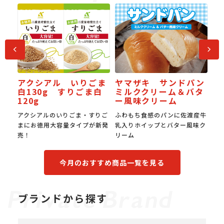
前へ
次へ
アクシアル いりごま
ヤマザキ サンドパン
梨な
J
白130g すりごま白
ミルククリーム＆バタ
受
120g
ー風味クリーム
全梨
アクシアルのいりごま・すりご
ふわもち食感のパンに佐渡産牛
国
まにお徳用大容量タイプが新発
乳入りホイップとバター風味ク
み
売！
リーム
食
今月のおすすめ商品一覧を見る
ブランドから探す