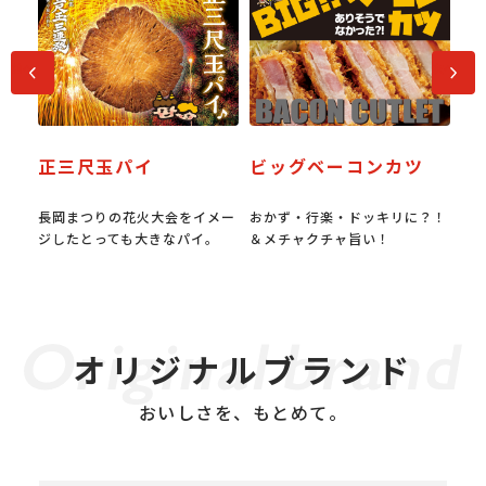
前へ
次へ
ス
正三尺玉パイ
ビッグベーコンカツ
プ
呈キ
長岡まつりの花火大会をイメー
おかず・行楽・ドッキリに？！
水
ジしたとっても大きなパイ。
＆メチャクチャ旨い！
ロ
オリジナルブランド
おいしさを、もとめて。