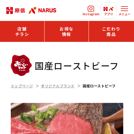
Instagram
アプリ
メニュー
店舗
お得な
こだわり
チラシ
情報
商品
国産ローストビーフ
トップページ
オリジナルブランド
国産ローストビーフ