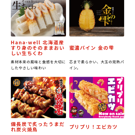
Hana-well 北海道産
すり身のそのままおい
蜜濃パイン 金の雫
しい生ちくわ
素材本来の風味と食感を大切に
芯まで柔らかい、大玉の完熟パ
したやさしい味わい
イン。
備長炭で炙ったうまだ
プリプリ！エビカツ
れ炭火焼鳥