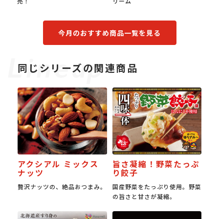
リーム
食感。
今月のおすすめ商品一覧を見る
同じシリーズの関連商品
アクシアル ミックス
旨さ凝縮！野菜たっぷ
ナッツ
り餃子
贅沢ナッツの、絶品おつまみ。
国産野菜をたっぷり使用。野菜
の旨さと甘さが凝縮。