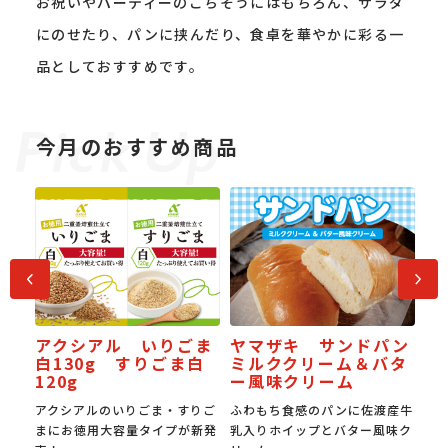
お祝いやパーティーのごちそうにはもちろん、サラダ
にのせたり、パンに挟んだり、食卓を華やかに彩る一
品としておすすめです。
今月のおすすめ商品
前へ
次へ
ま
ヤマザキ サンドパン
JAPAN餃子大賞 金賞
白
ミルククリーム＆バタ
う
受賞スタミナ焼き餃子
ー風味クリーム
りご
ふわもち食感のパンに佐渡産牛
国産豚肉の旨みと国産野菜の甘
う
新発
乳入りホイップとバター風味ク
み。0.6㎜の超薄皮でもちもち
の