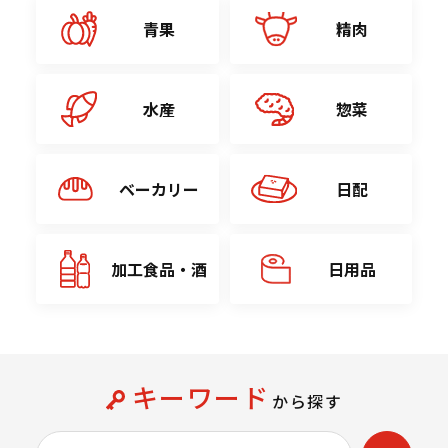
青果
精肉
水産
惣菜
ベーカリー
日配
加工食品・酒
日用品
キーワード
から探す