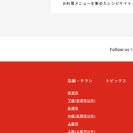
お料理メニューを集めたレシピサイト
Follow u
店舗・チラシ
トピックス
新潟市
下越(新潟市以外)
長岡市
中越(長岡市以外)
上越市
上越(上越市以外)