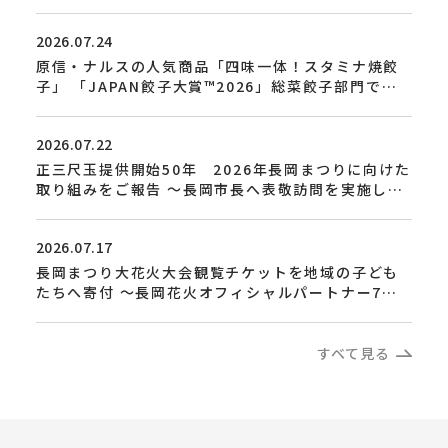
2026.07.24
原信・ナルスの人気商品「四味一体！スタミナ焼餃
子」 「JAPAN餃子大賞™2026」総菜餃子部門で金
賞を受賞
2026.07.22
正三尺玉提供開始50年 2026年長岡まつりに向けた
取り組みをご報告 ～長岡市長へ表敬訪問を実施しま
した～
2026.07.17
長岡まつり大花火大会観覧チケットを地域の子ども
たちへ寄付 ～長岡花火オフィシャルパートナー7社
が共同で「感動」を届けます 4回目の取り組み～
すべて見る