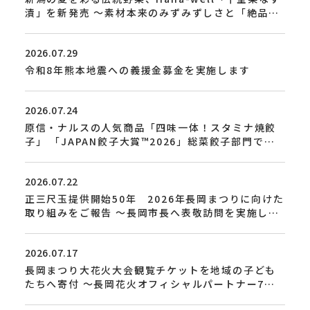
漬」を新発売 ～素材本来のみずみずしさと「絶品」
の柔らかさを追求～
2026.07.29
令和8年熊本地震への義援金募金を実施します
2026.07.24
原信・ナルスの人気商品「四味一体！スタミナ焼餃
子」 「JAPAN餃子大賞™2026」総菜餃子部門で金
賞を受賞
2026.07.22
正三尺玉提供開始50年 2026年長岡まつりに向けた
取り組みをご報告 ～長岡市長へ表敬訪問を実施しま
した～
2026.07.17
長岡まつり大花火大会観覧チケットを地域の子ども
たちへ寄付 ～長岡花火オフィシャルパートナー7社
が共同で「感動」を届けます 4回目の取り組み～