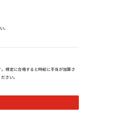
さい。
す。検定に合格すると時給に手当が加算さ
ください。

