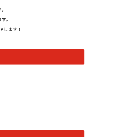
。

す。

Pします！