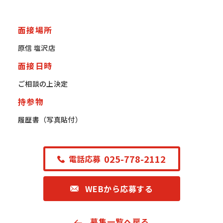
面接場所
原信 塩沢店
面接日時
ご相談の上決定
持参物
履歴書（写真貼付）
025-778-2112
電話応募
WEBから応募する
募集一覧へ戻る