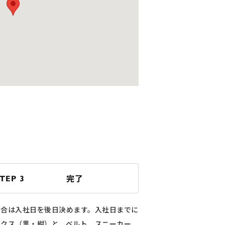
完了
TEP 3
場合は入社日を後日決めます。入社日までに
ックス（黒・紺）と、ベルト、スニーカー