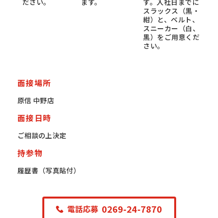
ださい。
ます。
す。入社日までに
スラックス（黒・
紺）と、ベルト、
スニーカー（白、
黒）をご用意くだ
さい。
面接場所
原信 中野店
面接日時
ご相談の上決定
持参物
履歴書（写真貼付）
0269-24-7870
電話応募