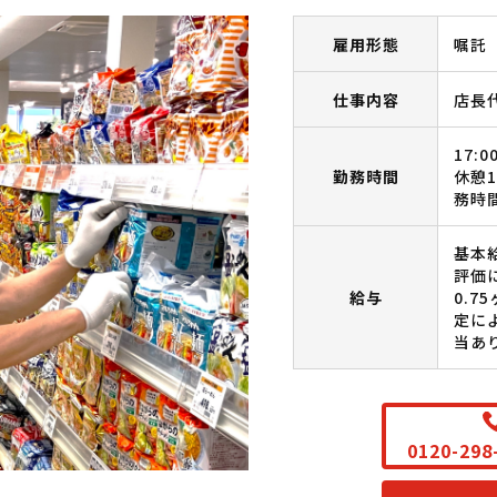
雇用形態
嘱託
仕事内容
店長
17:
勤務時間
休憩
務時
基本給
評価
給与
0.
定に
当あ
0120-29