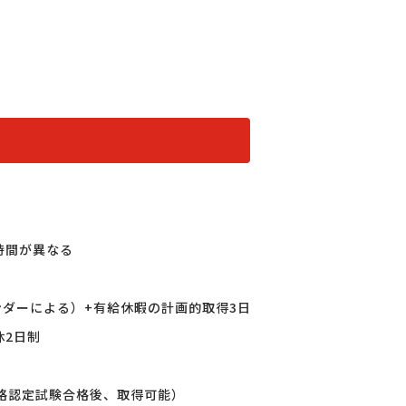
時間が異なる
ンダーによる）+有給休暇の計画的取得3日

2日制

格認定試験合格後、取得可能）
