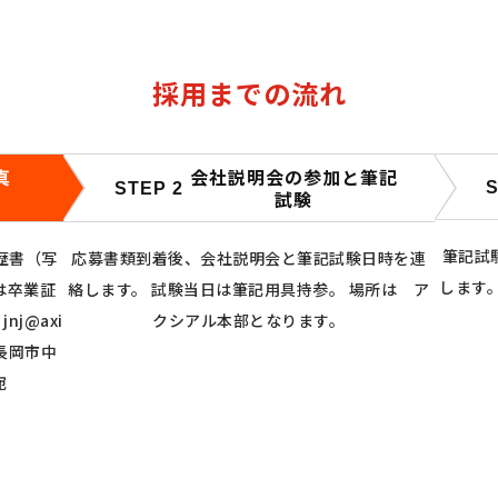
採用までの流れ
真
会社説明会の参加と筆記
S
STEP 2
試験
筆記試
歴書（写
応募書類到着後、会社説明会と筆記試験日時を連
します
は卒業証
絡します。 試験当日は筆記用具持参。 場所は ア
j@axi
クシアル本部となります。
県長岡市中
宛