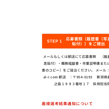
応募書類（履歴書（写
STEP 1
貼付））をご提出
メールもしくは郵送にて応募書類 （履
真貼付）・職務経歴書・卒業証明書また
書のコピー）をご提出ください。 メール：jn
al-r.com 郵送 ：〒954-0193 新潟
之島１９９３番地１７ 採用担当
面接選考結果通知について