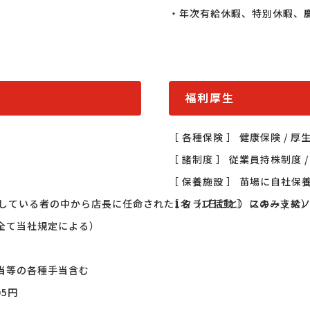
・年次有給休暇、特別休暇、慶
福利厚生
［ 各種保険 ］ 健康保険 / 厚
［ 諸制度 ］ 従業員持株制度 /
［ 保養施設 ］ 苗場に自社保養
している者の中から店長に任命された1名（1日ごと）にのみ支給）
［ クラブ活動 ］ スキー / スノ
て当社規定による）

等の各種手当含む

5円
