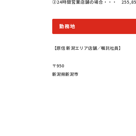
②24時間営業店舗の場合・・・　255,8
勤務地
【原信 新潟エリア店舗／嘱託社員】
〒950
新潟県新潟市