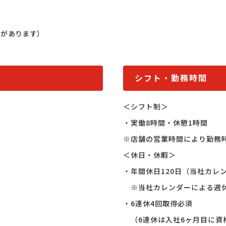
性があります）
シフト・勤務時間
＜シフト制＞

・実働8時間・休憩1時間

※店舗の営業時間により勤務
＜休日・休暇＞

・年間休日120日（当社カレ
　※当社カレンダーによる週休
・6連休4回取得必須

　（6連休は入社6ヶ月目に資