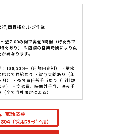
代行,商品補充,レジ作業
00〜翌7:00の間で実働8時間（時間外で
1時間あり） ※店舗の営業時間により勤
間が異なります。
：180,500円（月額固定制） ・業務
に応じて昇給あり ・賞与支給あり（年
75ヶ月） ・夜間責任者手当あり（当社規
よる） ・交通費、時間外手当、深夜手
り（全て当社規定による）
電話応募
8-804（採用ﾌﾘｰﾀﾞｲﾔﾙ）