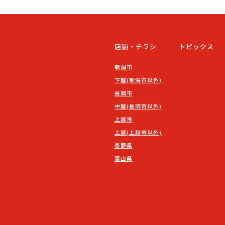
店舗・チラシ
トピックス
新潟市
下越(新潟市以外)
長岡市
中越(長岡市以外)
上越市
上越(上越市以外)
長野県
富山県