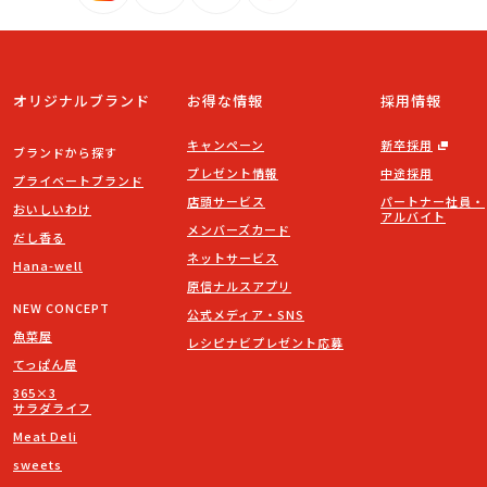
オリジナルブランド
お得な情報
採用情報
キャンペーン
新卒採用
ブランドから探す
プレゼント情報
中途採用
プライベートブランド
店頭サービス
パートナー社員・
おいしいわけ
アルバイト
メンバーズカード
だし香る
ネットサービス
Hana-well
原信ナルスアプリ
NEW CONCEPT
公式メディア・SNS
魚菜屋
レシピナビプレゼント応募
てっぱん屋
365×3
サラダライフ
Meat Deli
sweets