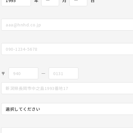
年
月
日
〒
―