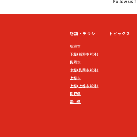
Follow u
店舗・チラシ
トピックス
新潟市
下越(新潟市以外)
長岡市
中越(長岡市以外)
上越市
上越(上越市以外)
長野県
富山県