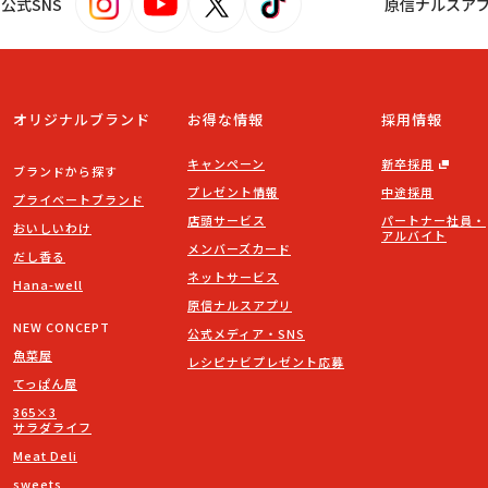
s！公式SNS
原信ナルスア
オリジナルブランド
お得な情報
採用情報
キャンペーン
新卒採用
ブランドから探す
プレゼント情報
中途採用
プライベートブランド
店頭サービス
パートナー社員・
おいしいわけ
アルバイト
メンバーズカード
だし香る
ネットサービス
Hana-well
原信ナルスアプリ
NEW CONCEPT
公式メディア・SNS
魚菜屋
レシピナビプレゼント応募
てっぱん屋
365×3
サラダライフ
Meat Deli
sweets