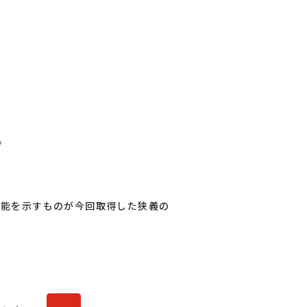
。
エネ性能を示すものが今回取得した狭義の