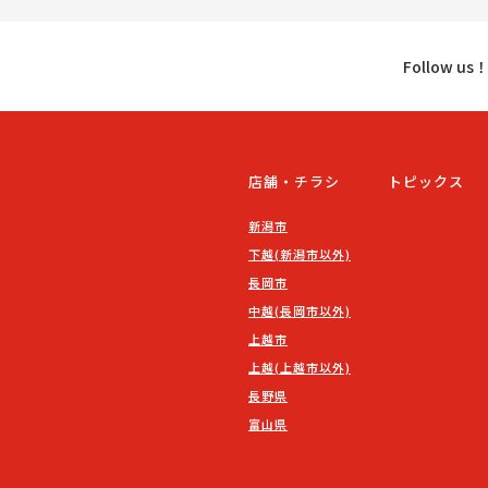
Follow u
店舗・チラシ
トピックス
新潟市
下越(新潟市以外)
長岡市
中越(長岡市以外)
上越市
上越(上越市以外)
長野県
富山県