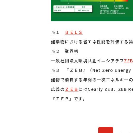
※１
ＢＥＬＳ
建築物における省エネ性能を評価する
※２ 業界初
一般社団法人環境共創イニシアチブ
ZE
※３ 『ＺＥＢ』（Net Zero Energy B
建物で消費する年間の一次エネルギーの
広義の
ＺＥＢ
にはNearly ZEB、
『ＺＥＢ』です。