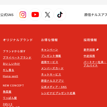
s！公式SNS
原信ナルスア
オリジナルブランド
お得な情報
採用情報
キャンペーン
新卒採用
ブランドから探す
プレゼント情報
中途採用
プライベートブランド
店頭サービス
パートナー社員・
おいしいわけ
アルバイト
メンバーズカード
だし香る
ネットサービス
Hana-well
原信ナルスアプリ
NEW CONCEPT
公式メディア・SNS
魚菜屋
レシピナビプレゼント応募
てっぱん屋
365×3