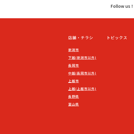
Follow u
店舗・チラシ
トピックス
新潟市
下越(新潟市以外)
長岡市
中越(長岡市以外)
上越市
上越(上越市以外)
長野県
富山県