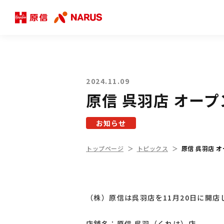
2024.11.09
原信 呉羽店 オー
お知らせ
トップページ
トピックス
原信 呉羽店 
（株）原信は呉羽店を11月20日に開
店舗名：原信 呉羽（くれは）店