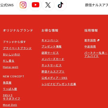
s！公式SNS
原信ナルスア
オリジナルブランド
お得な情報
採用情報
キャンペーン
新卒採用
ブランドから探す
プレゼント情報
中途採用
プライベートブランド
店頭サービス
パートナー社員・
おいしいわけ
アルバイト
メンバーズカード
だし香る
ネットサービス
Hana-well
原信ナルスアプリ
NEW CONCEPT
公式メディア・SNS
魚菜屋
レシピナビプレゼント応募
てっぱん屋
365×3
サラダライフ
Meat Deli