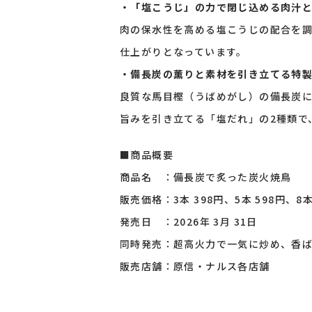
・「塩こうじ」の力で閉じ込める肉汁
肉の保水性を高める塩こうじの配合を
仕上がりとなっています。
・備長炭の薫りと素材を引き立てる特
良質な馬目樫（うばめがし）の備長炭
旨みを引き立てる「塩だれ」の2種類で
■商品概要
商品名 ：備長炭で炙った炭火焼鳥
販売価格：3本 398円、5本 598円、
発売日 ：2026年 3月 31日
同時発売：超高火力で一気に炒め、香
販売店舗：原信・ナルス各店舗