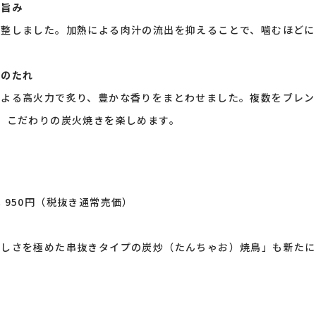
と旨み
調整しました。加熱による肉汁の流出を抑えることで、噛むほどに
製のたれ
による高火力で炙り、豊かな香りをまとわせました。複数をブレン
、こだわりの炭火焼きを楽しめます。
8本 950円（税抜き通常売価）
ばしさを極めた串抜きタイプの炭炒（たんちゃお）焼鳥」も新たに