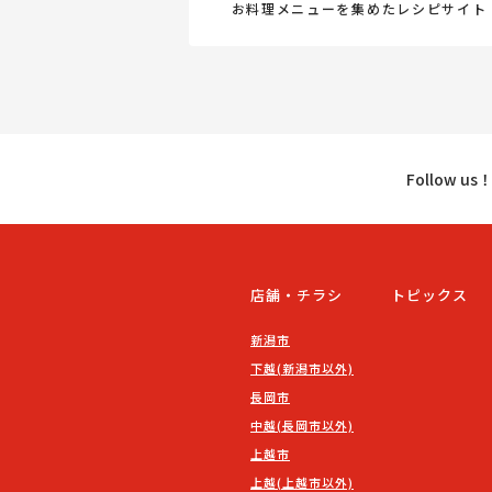
お料理メニューを集めたレシピサイト
Follow u
店舗・チラシ
トピックス
新潟市
下越(新潟市以外)
長岡市
中越(長岡市以外)
上越市
上越(上越市以外)