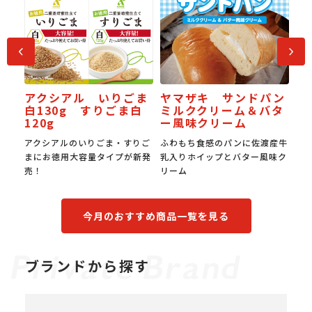
前へ
次へ
アクシアル いりごま
ヤマザキ サンドパン
梨な
J
白130g すりごま白
ミルククリーム＆バタ
受
120g
ー風味クリーム
全梨
アクシアルのいりごま・すりご
ふわもち食感のパンに佐渡産牛
国
まにお徳用大容量タイプが新発
乳入りホイップとバター風味ク
み
売！
リーム
食
今月のおすすめ商品一覧を見る
ブランドから探す