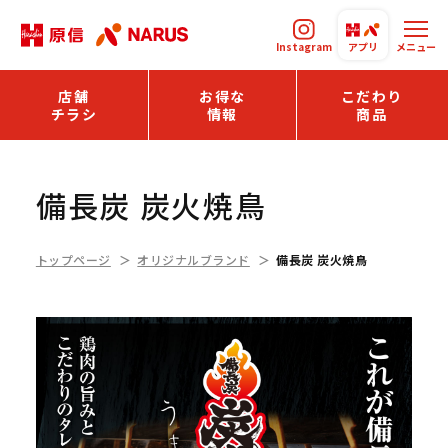
Instagram
アプリ
メニュー
店舗
お得な
こだわり
チラシ
情報
商品
備長炭 炭火焼鳥
トップページ
オリジナルブランド
備長炭 炭火焼鳥