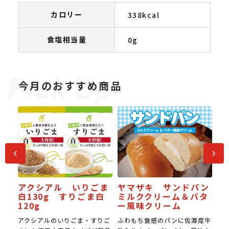
カロリー
338kcal
食塩相当量
0g
今月のおすすめ商品
前へ
次へ
アクシアル いりごま
ヤマザキ サンドパン
JA
白130g すりごま白
ミルククリーム＆バタ
受賞
120g
ー風味クリーム
梨
アクシアルのいりごま・すりご
ふわもち食感のパンに佐渡産牛
国産豚