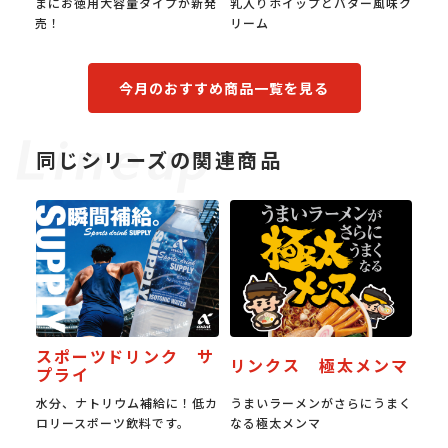
まにお徳用大容量タイプが新発
乳入りホイップとバター風味ク
み。0
売！
リーム
食感。
今月のおすすめ商品一覧を見る
同じシリーズの関連商品
スポーツドリンク サ
リンクス 極太メンマ
プライ
水分、ナトリウム補給に！低カ
うまいラーメンがさらにうまく
ロリースポーツ飲料です。
なる極太メンマ