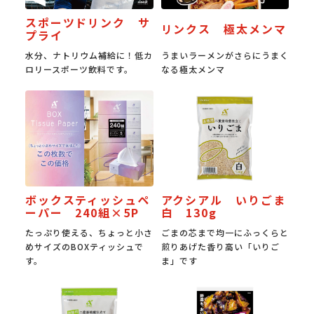
スポーツドリンク サ
リンクス 極太メンマ
プライ
水分、ナトリウム補給に！低カ
うまいラーメンがさらにうまく
ロリースポーツ飲料です。
なる極太メンマ
ボックスティッシュペ
アクシアル いりごま
ーパー 240組×5P
白 130g
たっぷり使える、ちょっと小さ
ごまの芯まで均一にふっくらと
めサイズのBOXティッシュで
煎りあげた香り高い「いりご
す。
ま」です