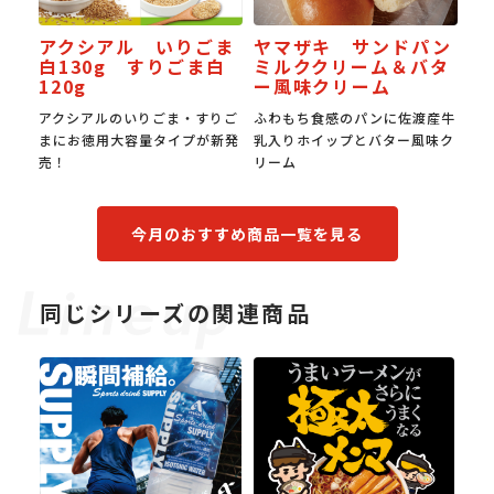
 いりごま
ヤマザキ サンドパン
JAPAN餃子大賞 
すりごま白
ミルククリーム＆バタ
受賞スタミナ焼き
ー風味クリーム
りごま・すりご
ふわもち食感のパンに佐渡産牛
国産豚肉の旨みと国産野菜
量タイプが新発
乳入りホイップとバター風味ク
み。0.6㎜の超薄皮でもち
リーム
食感。
今月のおすすめ商品一覧を見る
同じシリーズの関連商品