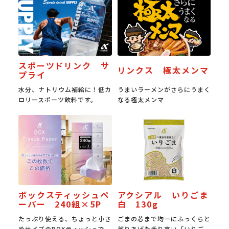
スポーツドリンク サ
リンクス 極太メンマ
プライ
水分、ナトリウム補給に！低カ
うまいラーメンがさらにうまく
ロリースポーツ飲料です。
なる極太メンマ
ボックスティッシュペ
アクシアル いりごま
ーパー 240組×5P
白 130g
たっぷり使える、ちょっと小さ
ごまの芯まで均一にふっくらと
めサイズのBOXティッシュで
煎りあげた香り高い「いりご