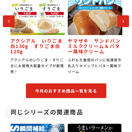
前へ
次へ
アクシアル いりごま
ヤマザキ サンドパン
梨な
J
白130g すりごま白
ミルククリーム＆バタ
受
120g
ー風味クリーム
全梨
アクシアルのいりごま・すりご
ふわもち食感のパンに佐渡産牛
国
まにお徳用大容量タイプが新発
乳入りホイップとバター風味ク
み
売！
リーム
食
今月のおすすめ商品一覧を見る
同じシリーズの関連商品