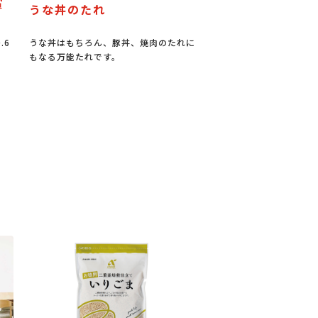
パーティーメニュー
正三尺玉パイ
れに
今なら100円お買い物券進呈キャンペー
長岡まつりの花火大会を
ン中！
っても大きなパイ。