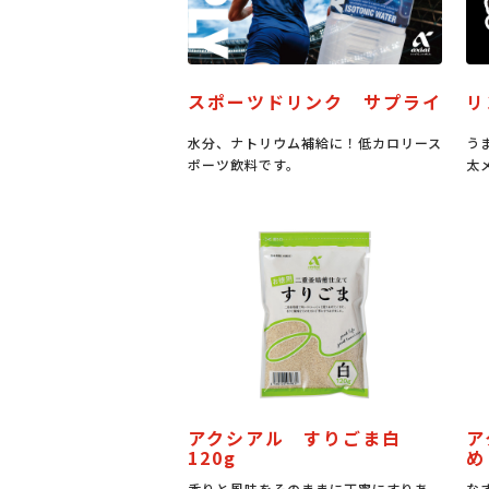
スポーツドリンク サプライ
リ
水分、ナトリウム補給に！低カロリース
う
ポーツ飲料です。
太
アクシアル すりごま白
ア
120g
め
香りと風味をそのままに丁寧にすりあ
な