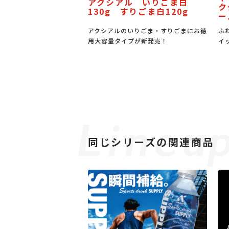
ル いりごま白
J
ククリーム＆バター風味クリ
すりごま白120g
ス
ーム
いりごま・すりごまにお徳
ふわもち食感のパンに佐渡産牛乳入りホ
国
プが新発売！
イップとバター風味クリーム
㎜
同じシリーズの関連商品