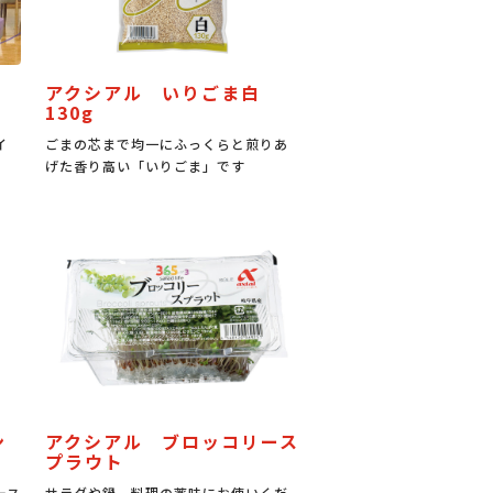
アクシアル いりごま白
130g
イ
ごまの芯まで均一にふっくらと煎りあ
げた香り高い「いりごま」です
ン
アクシアル ブロッコリース
プラウト
ース
サラダや鍋、料理の薬味にお使いくだ