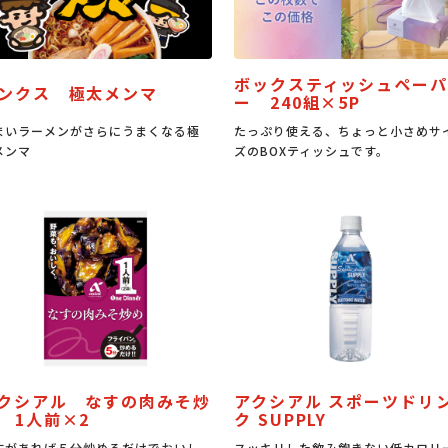
ボックスティッシュペーパ
ンクス 極太メンマ
ー 240組×5P
まいラーメンがさらにうまくなる極
たっぷり使える、ちょっと小さめサ
メンマ
ズのBOXティッシュです。
クシアル なすの肉みそ炒
アクシアル スポーツドリ
 1人前×2
ク SUPPLY
すがあれば５分炒めるだけでおいし
スッキリした飲み飽きない低カロリ