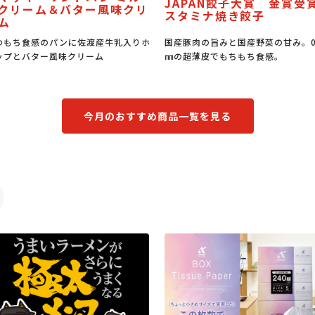
APAN餃子大賞 金賞受賞
うな丼のたれ
タミナ焼き餃子
産豚肉の旨みと国産野菜の甘み。0.6
うな丼はもちろん、豚丼、焼肉のた
の超薄皮でもちもち食感。
もなる万能たれです。
今月のおすすめ商品一覧を見る