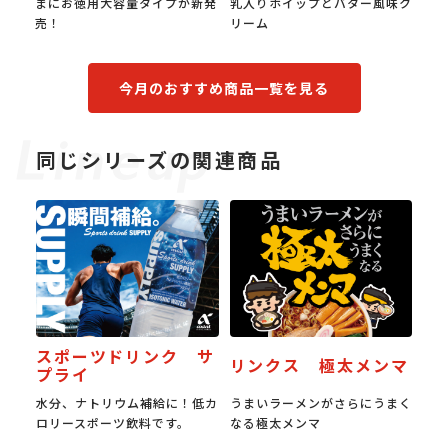
まにお徳用大容量タイプが新発
乳入りホイップとバター風味ク
み
売！
リーム
食
今月のおすすめ商品一覧を見る
同じシリーズの関連商品
スポーツドリンク サ
リンクス 極太メンマ
プライ
水分、ナトリウム補給に！低カ
うまいラーメンがさらにうまく
ロリースポーツ飲料です。
なる極太メンマ