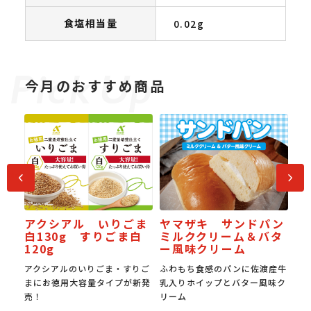
食塩相当量
0.02g
今月のおすすめ商品
前へ
次へ
ル いりごま
ヤマザキ サンドパン
JAPAN餃子大
 すりごま白
ミルククリーム＆バタ
受賞スタミナ焼
ー風味クリーム
のいりごま・すりご
ふわもち食感のパンに佐渡産牛
国産豚肉の旨みと国産
大容量タイプが新発
乳入りホイップとバター風味ク
み。0.6㎜の超薄皮で
リーム
食感。