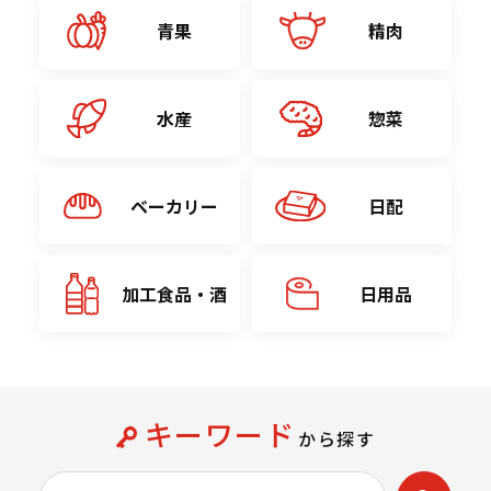
青果
精肉
水産
惣菜
ベーカリー
日配
加工食品・酒
日用品
キーワード
から探す