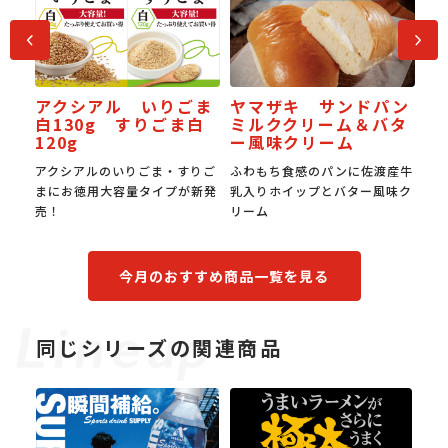
前へ
次へ
アクシアル いりごま
ヤマザキ サンドパン
梨な
J
白130g すりごま白
ミルククリーム＆バタ
受
120g
ー風味クリーム
全梨
アクシアルのいりごま・すりご
ふわもち食感のパンに佐渡産牛
国
まにお徳用大容量タイプが新発
乳入りホイップとバター風味ク
み
売！
リーム
食
今月のおすすめ商品一覧を見る
同じシリーズの関連商品