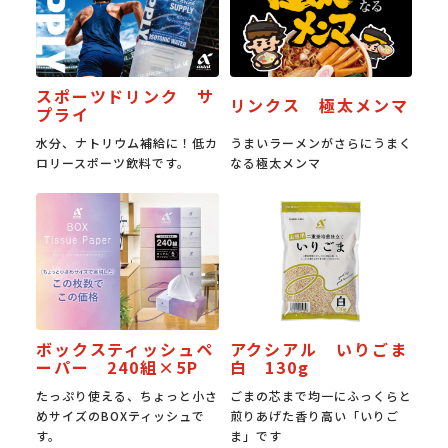
スポーツドリンク サ
リンクス 極太メンマ
プライ
水分、ナトリウム補給に！低カ
うまいラーメンがさらにうまく
ロリースポーツ飲料です。
なる極太メンマ
ボックスティッシュペ
アクシアル いりごま
ーパー 240組×5P
白 130g
たっぷり使える、ちょっと小さ
ごまの芯まで均一にふっくらと
めサイズのBOXティッシュで
煎りあげた香り高い「いりご
す。
ま」です