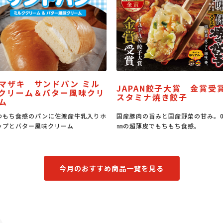
JAPAN餃子大賞 金賞受賞
リ
うな丼のたれ
スタミナ焼き餃子
ホ
国産豚肉の旨みと国産野菜の甘み。0.6
うな丼はもちろん、豚丼、
㎜の超薄皮でもちもち食感。
もなる万能たれです。
今月のおすすめ商品一覧を見る