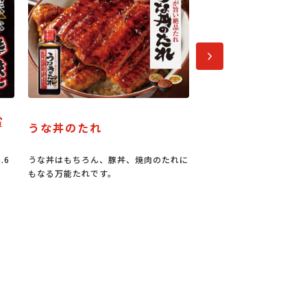
次へ
パーティーメニュー
正三尺玉パ
焼肉のたれに
今なら100円お買い物券進呈キャンペー
長岡まつりの花
ン中！
っても大きなパ