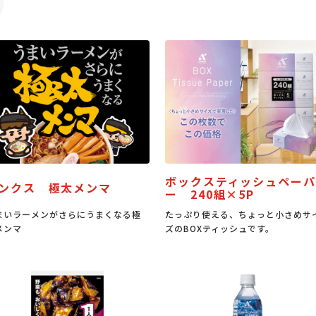
ボックスティッシュペーパ
ンクス 極太メンマ
ー 240組×5P
まいラーメンがさらにうまくなる極
たっぷり使える、ちょっと小さめサ
メンマ
ズのBOXティッシュです。