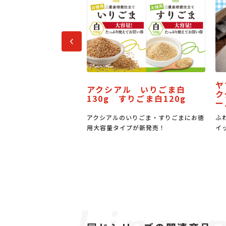
前へ
ヤマザキ サンドパン ミル
クシアル いりごま白
ククリーム＆バター風味ク
0g すりごま白120g
ーム
シアルのいりごま・すりごまにお徳
ふわもち食感のパンに佐渡産牛乳入り
容量タイプが新発売！
イップとバター風味クリーム