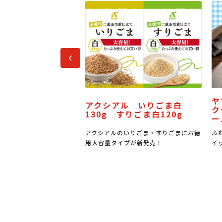
前へ
ヤマザキ サンドパン ミル
シアル いりごま白
ククリーム＆バター風味クリ
g すりごま白120g
ーム
アルのいりごま・すりごまにお徳
ふわもち食感のパンに佐渡産牛乳入りホ
量タイプが新発売！
イップとバター風味クリーム