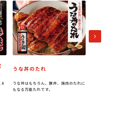
次へ
パーティーメニュー
正三尺玉パイ
肉のたれに
今なら100円お買い物券進呈キャンペー
長岡まつりの花火
ン中！
っても大きなパイ。