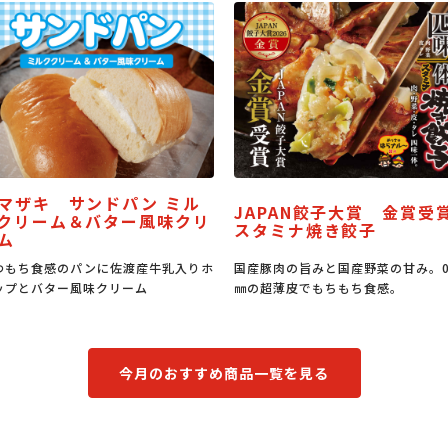
JAPAN餃子大賞 金賞受賞
うな丼のたれ
スタミナ焼き餃子
国産豚肉の旨みと国産野菜の甘み。0.6
うな丼はもちろん、豚丼、焼
㎜の超薄皮でもちもち食感。
もなる万能たれです。
今月のおすすめ商品一覧を見る