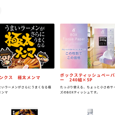
ボックスティッシュペーパ
ンクス 極太メンマ
ー 240組×5P
まいラーメンがさらにうまくなる極
たっぷり使える、ちょっと小さめサ
メンマ
ズのBOXティッシュです。