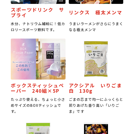
スポーツドリンク サ
リンクス 極太メンマ
プライ
水分、ナトリウム補給に！低カ
うまいラーメンがさらにうまく
ロリースポーツ飲料です。
なる極太メンマ
ボックスティッシュペ
アクシアル いりごま
ーパー 240組×5P
白 130g
たっぷり使える、ちょっと小さ
ごまの芯まで均一にふっくらと
めサイズのBOXティッシュで
煎りあげた香り高い「いりご
す。
ま」です