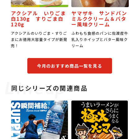
シアル いりごま
ヤマザキ サンドパン
JAPAN餃
30g すりごま白
ミルククリーム＆バタ
受賞スタミ
g
ー風味クリーム
シアルのいりごま・すりご
ふわもち食感のパンに佐渡産牛
国産豚肉の旨み
お徳用大容量タイプが新発
乳入りホイップとバター風味ク
み。0.6㎜の超
リーム
食感。
今月のおすすめ商品一覧を見る
同じシリーズの関連商品