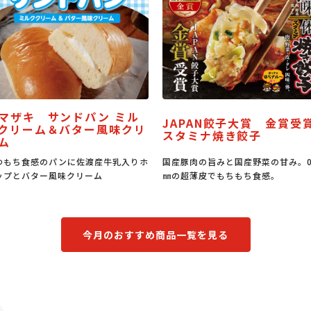
APAN餃子大賞 金賞受賞
うな丼のたれ
タミナ焼き餃子
産豚肉の旨みと国産野菜の甘み。0.6
うな丼はもちろん、豚丼、焼肉のた
の超薄皮でもちもち食感。
もなる万能たれです。
今月のおすすめ商品一覧を見る