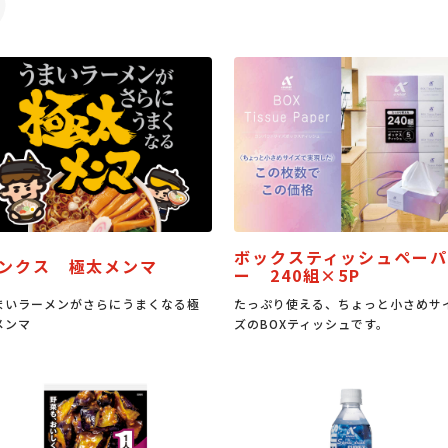
ボックスティッシュペーパ
ンクス 極太メンマ
ー 240組×5P
まいラーメンがさらにうまくなる極
たっぷり使える、ちょっと小さめサ
メンマ
ズのBOXティッシュです。