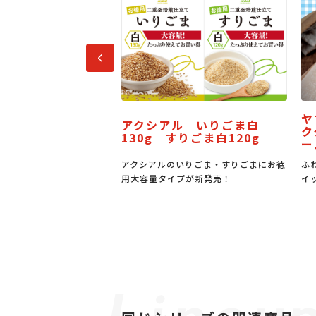
前へ
ヤマザキ サンドパン ミル
ル いりごま白
J
ククリーム＆バター風味クリ
すりごま白120g
ス
ーム
いりごま・すりごまにお徳
ふわもち食感のパンに佐渡産牛乳入りホ
国
プが新発売！
イップとバター風味クリーム
㎜