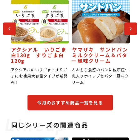
前へ
次へ
ル いりごま
ヤマザキ サンドパン
JAPAN餃子大
 すりごま白
ミルククリーム＆バタ
受賞スタミナ焼
ー風味クリーム
のいりごま・すりご
ふわもち食感のパンに佐渡産牛
国産豚肉の旨みと国産
大容量タイプが新発
乳入りホイップとバター風味ク
み。0.6㎜の超薄皮で
リーム
食感。
今月のおすすめ商品一覧を見る
同じシリーズの関連商品