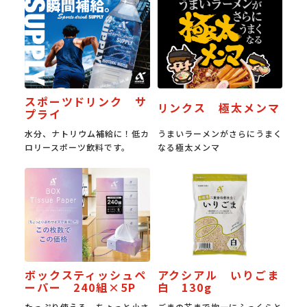
スポーツドリンク サ
リンクス 極太メンマ
プライ
水分、ナトリウム補給に！低カ
うまいラーメンがさらにうまく
ロリースポーツ飲料です。
なる極太メンマ
ボックスティッシュペ
アクシアル いりごま
ーパー 240組×5P
白 130g
たっぷり使える、ちょっと小さ
ごまの芯まで均一にふっくらと