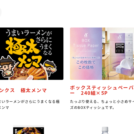
ボックスティッシュペーパ
ンクス 極太メンマ
ー 240組×5P
まいラーメンがさらにうまくなる極
たっぷり使える、ちょっと小さめサ
メンマ
ズのBOXティッシュです。