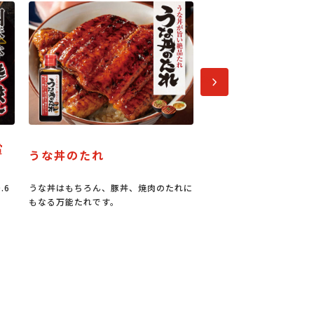
次へ
うな丼のたれ
パーティーメニュー
な丼はもちろん、豚丼、焼肉のたれに
今なら100円お買い物券進呈キャン
なる万能たれです。
ン中！