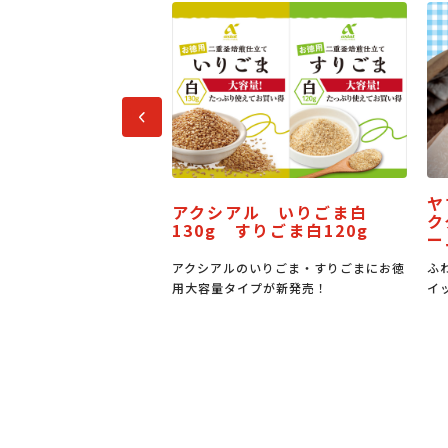
前へ
ヤマザキ
アクシアル いりごま白
十全梨なす漬
ククリー
130g すりごま白120g
ーム
「十全梨なす」の
アクシアルのいりごま・すりごまにお徳
ふわもち食
用大容量タイプが新発売！
イップとバ