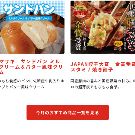
 サンドパン ミル
JAPAN餃子大賞 金賞受賞
ム＆バター風味クリ
スタミナ焼き餃子
感のパンに佐渡産牛乳入りホ
国産豚肉の旨みと国産野菜の甘み。0.6
う
ター風味クリーム
㎜の超薄皮でもちもち食感。
も
今月のおすすめ商品一覧を見る