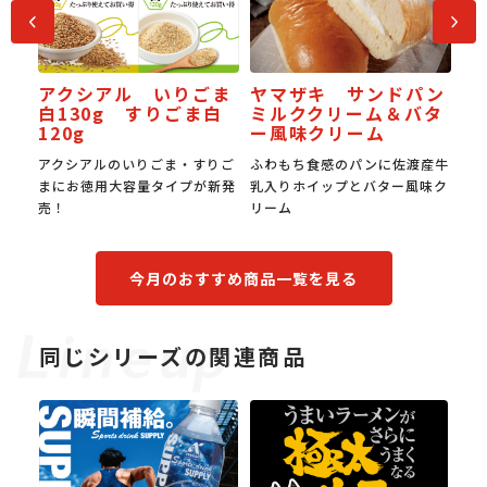
前へ
次へ
りごま
ヤマザキ サンドパン
JAPAN餃子大賞 金賞
ごま白
ミルククリーム＆バタ
受賞スタミナ焼き餃子
ー風味クリーム
・すりご
ふわもち食感のパンに佐渡産牛
国産豚肉の旨みと国産野菜の甘
プが新発
乳入りホイップとバター風味ク
み。0.6㎜の超薄皮でもちもち
リーム
食感。
今月のおすすめ商品一覧を見る
同じシリーズの関連商品