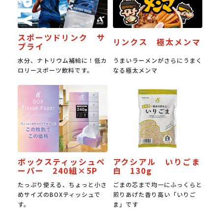
スポーツドリンク サ
リンクス 極太メンマ
プライ
水分、ナトリウム補給に！低カ
うまいラーメンがさらにうまく
ロリースポーツ飲料です。
なる極太メンマ
ボックスティッシュペ
アクシアル いりごま
ーパー 240組×5P
白 130g
たっぷり使える、ちょっと小さ
ごまの芯まで均一にふっくらと
めサイズのBOXティッシュで
煎りあげた香り高い「いりご
す。
ま」です