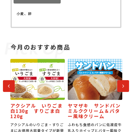
小麦、卵
今月のおすすめ商品
前へ
次へ
 いりごま
ヤマザキ サンドパン
JAPAN餃子大賞 
すりごま白
ミルククリーム＆バタ
受賞スタミナ焼き
ー風味クリーム
りごま・すりご
ふわもち食感のパンに佐渡産牛
国産豚肉の旨みと国産野菜
量タイプが新発
乳入りホイップとバター風味ク
み。0.6㎜の超薄皮でもち