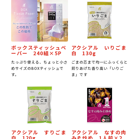
ボックスティッシュペ
アクシアル いりごま
ーパー 240組×5P
白 130g
たっぷり使える、ちょっと小さ
ごまの芯まで均一にふっくらと
めサイズのBOXティッシュで
煎りあげた香り高い「いりご
す。
ま」です
アクシアル すりごま
アクシアル なすの肉
白 120g
みそ炒め 1人前×2