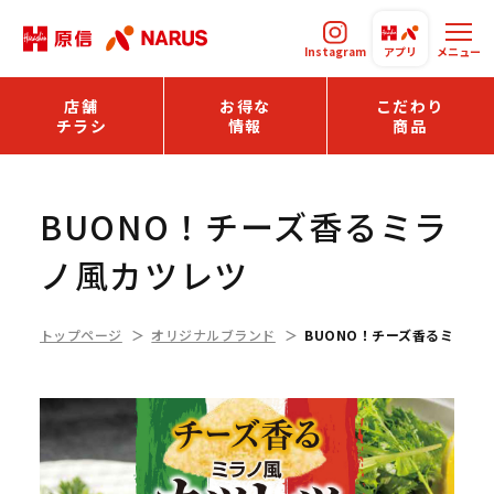
Instagram
アプリ
メニュー
店舗
お得な
こだわり
チラシ
情報
商品
BUONO！チーズ香るミラ
ノ風カツレツ
トップページ
オリジナルブランド
BUONO！チーズ香るミラノ