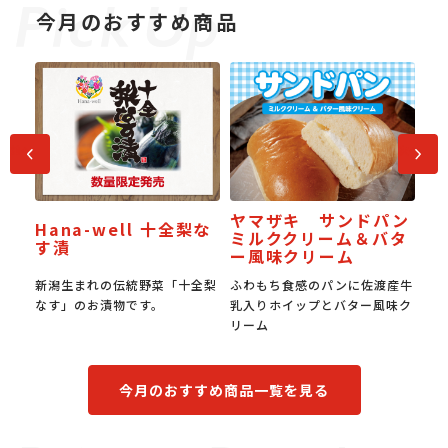
今月のおすすめ商品
前へ
次へ
ま
ヤマザキ サンドパン
Hana-well 十全梨な
J
白
ミルククリーム＆バタ
す漬
受
ー風味クリーム
りご
新潟生まれの伝統野菜「十全梨
ふわもち食感のパンに佐渡産牛
国
新発
なす」のお漬物です。
乳入りホイップとバター風味ク
み
リーム
食
今月のおすすめ商品一覧を見る