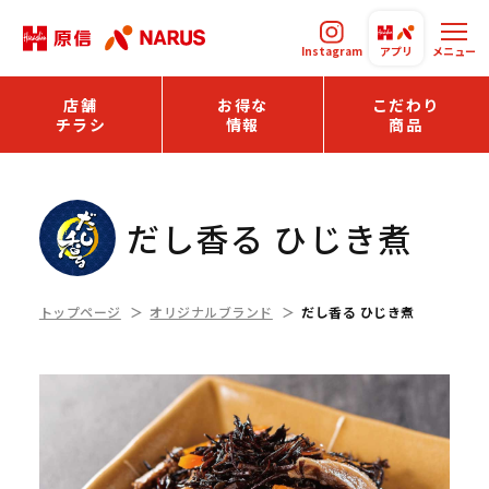
Instagram
アプリ
メニュー
店舗
お得な
こだわり
チラシ
情報
商品
だし香る ひじき煮
トップページ
オリジナルブランド
だし香る ひじき煮