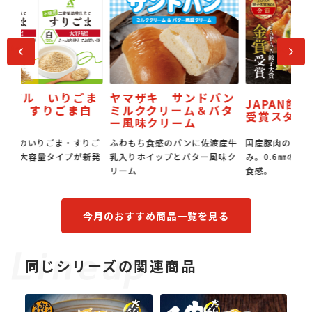
前へ
次へ
ま
ヤマザキ サンドパン
JAPAN餃子大賞 金賞
白
ミルククリーム＆バタ
う
受賞スタミナ焼き餃子
ー風味クリーム
りご
ふわもち食感のパンに佐渡産牛
国産豚肉の旨みと国産野菜の甘
う
新発
乳入りホイップとバター風味ク
み。0.6㎜の超薄皮でもちもち
の
リーム
食感。
今月のおすすめ商品一覧を見る
同じシリーズの関連商品