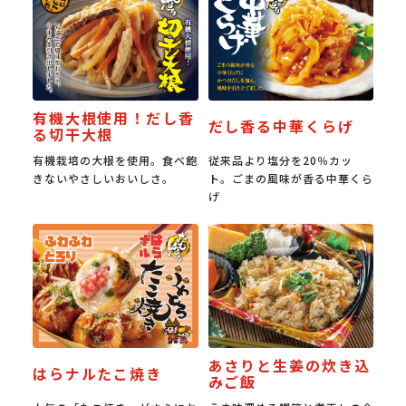
有機大根使用！だし香
だし香る中華くらげ
る切干大根
有機栽培の大根を使用。食べ飽
従来品より塩分を20％カッ
きないやさしいおいしさ。
ト。ごまの風味が香る中華くら
げ
あさりと生姜の炊き込
はらナルたこ焼き
みご飯