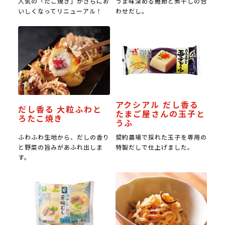
人気の「たこ焼き」がさらにお
うま味深める鰹節と煮干しの合
いしくなってリニューアル！
わせだし。
アクシアル だし香る
だし香る 大粒ふわと
たまご屋さんの玉子と
ろたこ焼き
うふ
ふわふわ生地から、だしの香り
契約農場で採れた玉子を専用の
と野菜の旨みがあふれ出しま
特製だしで仕上げました。
す。