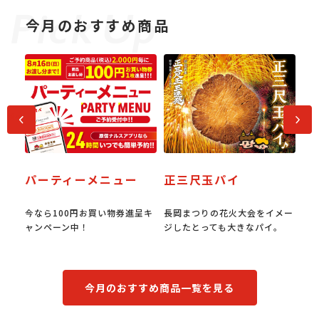
今月のおすすめ商品
前へ
次へ
パーティーメニュー
正三尺玉パイ
ビ
焼肉
今なら100円お買い物券進呈キ
長岡まつりの花火大会をイメー
お
す。
ャンペーン中！
ジしたとっても大きなパイ。
＆
今月のおすすめ商品一覧を見る