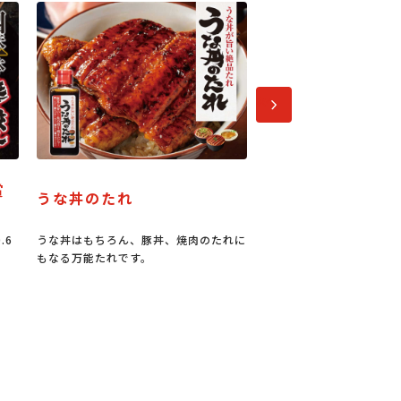
次へ
な丼のたれ
パーティーメニュー
丼はもちろん、豚丼、焼肉のたれに
今なら100円お買い物券進呈キャンペ
る万能たれです。
ン中！