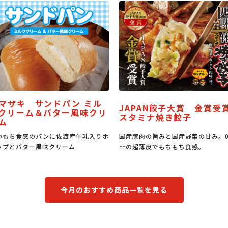
サンドパン ミル
JAPAN餃子大賞 金賞受賞
＆バター風味クリ
う
スタミナ焼き餃子
パンに佐渡産牛乳入りホ
国産豚肉の旨みと国産野菜の甘み。0.6
うな
風味クリーム
㎜の超薄皮でもちもち食感。
もな
今月のおすすめ商品一覧を見る