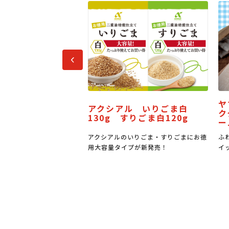
前へ
ヤマザキ 
アクシアル いりごま白
全梨なす漬
ククリーム
130g すりごま白120g
ーム
全梨なす」の
アクシアルのいりごま・すりごまにお徳
ふわもち食感の
用大容量タイプが新発売！
イップとバター