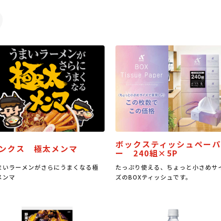
ボックスティッシュペーパ
ンクス 極太メンマ
ー 240組×5P
まいラーメンがさらにうまくなる極
たっぷり使える、ちょっと小さめサ
メンマ
ズのBOXティッシュです。