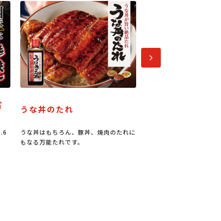
次へ
パーティーメニュー
正三尺玉パイ
のたれに
今なら100円お買い物券進呈キャンペー
長岡まつりの花火大
ン中！
っても大きなパイ。