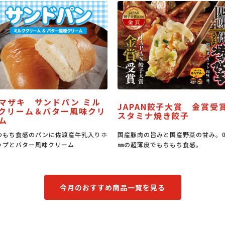
JAPAN餃子大賞 金賞受賞
うな丼のたれ
スタミナ焼き餃子
国産豚肉の旨みと国産野菜の甘み。0.6
うな丼はもちろん、豚丼、焼肉
㎜の超薄皮でもちもち食感。
もなる万能たれです。
今月のおすすめ商品一覧を見る