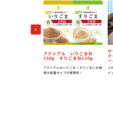
前へ
ヤマザキ サンドパン ミル
アル いりごま白
ククリーム＆バター風味クリ
 すりごま白120g
ーム
ルのいりごま・すりごまにお徳
ふわもち食感のパンに佐渡産牛乳入りホ
タイプが新発売！
イップとバター風味クリーム