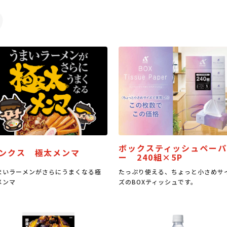
ボックスティッシュペーパ
ンクス 極太メンマ
ー 240組×5P
まいラーメンがさらにうまくなる極
たっぷり使える、ちょっと小さめサ
メンマ
ズのBOXティッシュです。