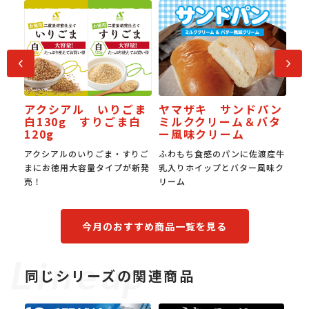
前へ
次へ
ごま
ヤマザキ サンドパン
JAPAN餃子大賞 金賞
ま白
ミルククリーム＆バタ
受賞スタミナ焼き餃子
ー風味クリーム
すりご
ふわもち食感のパンに佐渡産牛
国産豚肉の旨みと国産野菜の甘
が新発
乳入りホイップとバター風味ク
み。0.6㎜の超薄皮でもちもち
リーム
食感。
今月のおすすめ商品一覧を見る
同じシリーズの関連商品