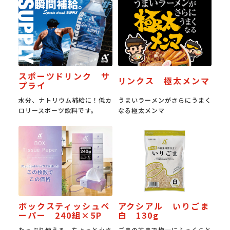
スポーツドリンク サ
リンクス 極太メンマ
プライ
水分、ナトリウム補給に！低カ
うまいラーメンがさらにうまく
ロリースポーツ飲料です。
なる極太メンマ
ボックスティッシュペ
アクシアル いりごま
ーパー 240組×5P
白 130g
たっぷり使える、ちょっと小さ
ごまの芯まで均一にふっくらと