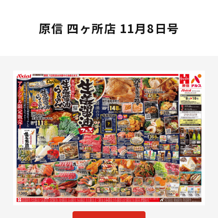
原信 四ヶ所店 11月8日号